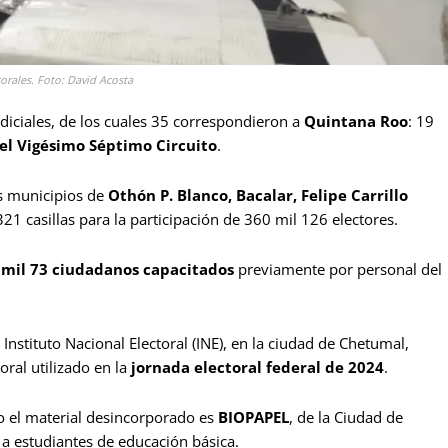
torales. Foto: David Acosta
udiciales, de los cuales 35 correspondieron a
Quintana Roo
: 19
el Vigésimo Séptimo Circuito
.
os municipios de
Othón P. Blanco, Bacalar, Felipe Carrillo
 321 casillas para la participación de 360 mil 126 electores.
e
mil 73 ciudadanos capacitados
previamente por personal del
el Instituto Nacional Electoral (INE), en la ciudad de Chetumal,
ral utilizado en la
jornada electoral federal de 2024
.
o el material desincorporado es
BIOPAPEL
, de la Ciudad de
 a estudiantes de educación básica.