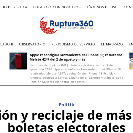
CHO DE RÉPLICA
COLABORA CON NOSOTROS
TÉRMINOS DE USO
CONT
LADO B
OBSERVATORIO
PERIODISMO DE SERVICIO
EL MADRAZO
E
Apple reconfigura lanzamiento del iPhone 18; resultados
Melate 4247 del 2 de agosto y más
or
Resumen de Ruptura360 | Noticias destacadas del 3 de
agosto de 2026: Apple reconfigura lanzamiento del iPhone 18;
resultados Melate 4247; evolución del iPhone 18 Pro Max;
América doblega a Santos Laguna en el Banorte y trámite de la
Pensión Mujeres Bienestar en agosto.
Politik
ión y reciclaje de má
boletas electorales