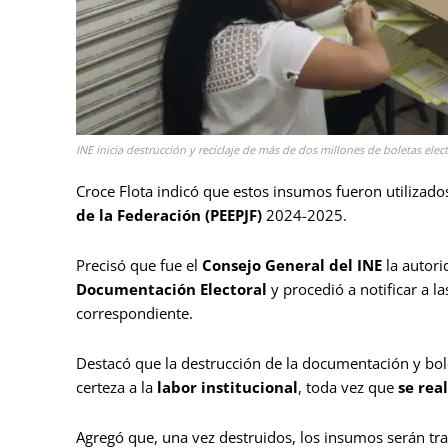
INE inicia destrucción y reciclaje de más de dos millones de boletas elec
Croce Flota indicó que estos insumos fueron utilizados
de la Federación (PEEPJF)
2024-2025.
Precisó que fue el
Consejo General del INE
la autori
Documentación Electoral
y procedió a notificar a la
correspondiente.
Destacó que la destrucción de la documentación y bol
certeza a la
labor institucional
, toda vez que
se rea
Agregó que, una vez destruidos, los insumos serán tr