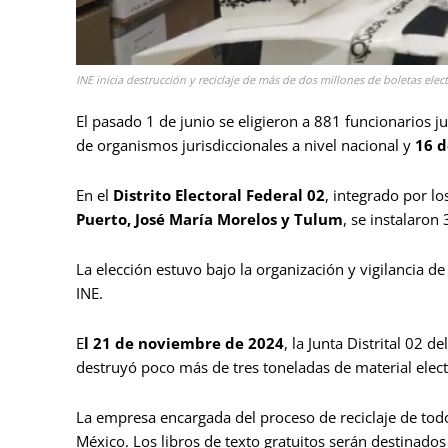
INE inicia destrucción y reciclaje de más de dos millones de boletas elec
El pasado 1 de junio se eligieron a 881 funcionarios j
de organismos jurisdiccionales a nivel nacional y
16 d
En el
Distrito Electoral Federal 02
, integrado por l
Puerto, José María Morelos y Tulum
, se instalaron
La elección estuvo bajo la organización y vigilancia d
INE.
E
l 21 de noviembre de 2024
, la Junta Distrital 02 d
destruyó poco más de tres toneladas de material electo
La empresa encargada del proceso de reciclaje de tod
México. Los libros de texto gratuitos serán destinados