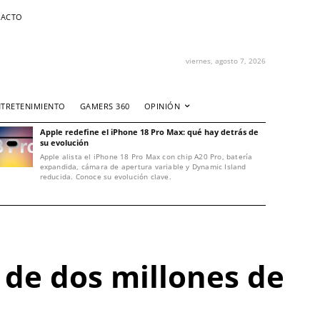
ACTO
viernes, agosto 7, 2026
NTRETENIMIENTO
GAMERS 360
OPINIÓN
Apple redefine el iPhone 18 Pro Max: qué hay detrás de
su evolución
Apple alista el iPhone 18 Pro Max con chip A20 Pro, batería
expandida, cámara de apertura variable y Dynamic Island
reducida. Conoce su evolución clave.
s de dos millones de