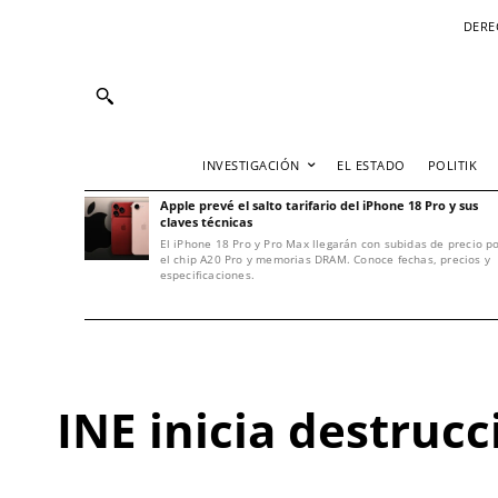
DERE
INVESTIGACIÓN
EL ESTADO
POLITIK
Apple prevé el salto tarifario del iPhone 18 Pro y sus
claves técnicas
El iPhone 18 Pro y Pro Max llegarán con subidas de precio p
el chip A20 Pro y memorias DRAM. Conoce fechas, precios y
especificaciones.
INE inicia destrucc