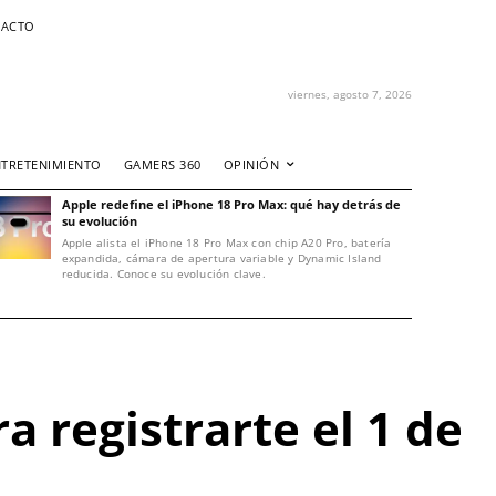
ACTO
viernes, agosto 7, 2026
NTRETENIMIENTO
GAMERS 360
OPINIÓN
Apple redefine el iPhone 18 Pro Max: qué hay detrás de
su evolución
Apple alista el iPhone 18 Pro Max con chip A20 Pro, batería
expandida, cámara de apertura variable y Dynamic Island
reducida. Conoce su evolución clave.
 registrarte el 1 de