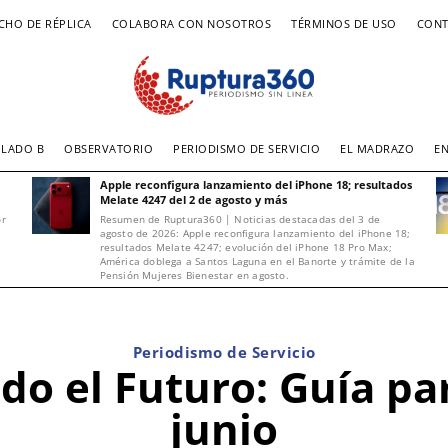
CHO DE RÉPLICA
COLABORA CON NOSOTROS
TÉRMINOS DE USO
CONT
LADO B
OBSERVATORIO
PERIODISMO DE SERVICIO
EL MADRAZO
E
Apple reconfigura lanzamiento del iPhone 18; resultados
Melate 4247 del 2 de agosto y más
or
Resumen de Ruptura360 | Noticias destacadas del 3 de
agosto de 2026: Apple reconfigura lanzamiento del iPhone 18;
resultados Melate 4247; evolución del iPhone 18 Pro Max;
América doblega a Santos Laguna en el Banorte y trámite de la
Pensión Mujeres Bienestar en agosto.
Periodismo de Servicio
o el Futuro: Guía para
junio