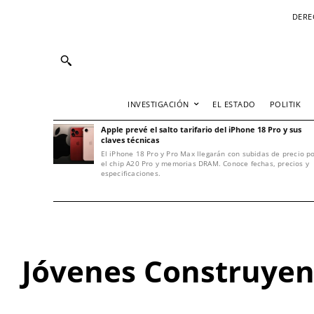
DERE
INVESTIGACIÓN
EL ESTADO
POLITIK
Apple prevé el salto tarifario del iPhone 18 Pro y sus
claves técnicas
El iPhone 18 Pro y Pro Max llegarán con subidas de precio p
el chip A20 Pro y memorias DRAM. Conoce fechas, precios y
especificaciones.
Jóvenes Construyend