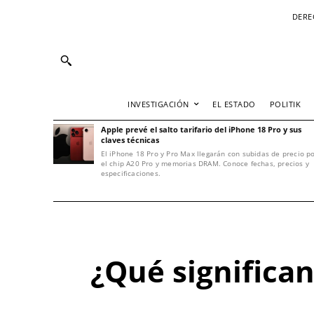
DERE
INVESTIGACIÓN
EL ESTADO
POLITIK
Apple prevé el salto tarifario del iPhone 18 Pro y sus
claves técnicas
El iPhone 18 Pro y Pro Max llegarán con subidas de precio p
el chip A20 Pro y memorias DRAM. Conoce fechas, precios y
especificaciones.
¿Qué significan