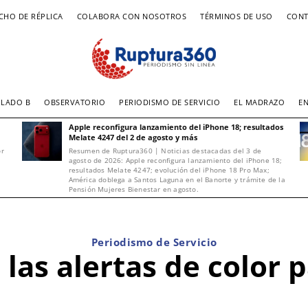
CHO DE RÉPLICA
COLABORA CON NOSOTROS
TÉRMINOS DE USO
CONT
LADO B
OBSERVATORIO
PERIODISMO DE SERVICIO
EL MADRAZO
E
Apple reconfigura lanzamiento del iPhone 18; resultados
Melate 4247 del 2 de agosto y más
or
Resumen de Ruptura360 | Noticias destacadas del 3 de
agosto de 2026: Apple reconfigura lanzamiento del iPhone 18;
resultados Melate 4247; evolución del iPhone 18 Pro Max;
América doblega a Santos Laguna en el Banorte y trámite de la
Pensión Mujeres Bienestar en agosto.
Periodismo de Servicio
 las alertas de color