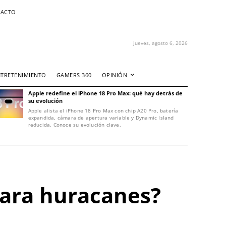
ACTO
jueves, agosto 6, 2026
NTRETENIMIENTO
GAMERS 360
OPINIÓN
Apple redefine el iPhone 18 Pro Max: qué hay detrás de
su evolución
Apple alista el iPhone 18 Pro Max con chip A20 Pro, batería
expandida, cámara de apertura variable y Dynamic Island
reducida. Conoce su evolución clave.
 para huracanes?