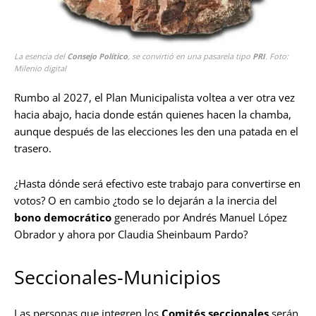
La esencia del
Consejo Político
, se convirtió en una pasarela tipo
PRI
. Foto:
Milenio digital
Rumbo al 2027, el Plan Municipalista voltea a ver otra vez
hacia abajo, hacia donde están quienes hacen la chamba,
aunque después de las elecciones les den una patada en el
trasero.
¿Hasta dónde será efectivo este trabajo para convertirse en
votos? O en cambio ¿todo se lo dejarán a la inercia del
bono democrático
generado por Andrés Manuel López
Obrador y ahora por Claudia Sheinbaum Pardo?
Seccionales-Municipios
Las personas que integren los
Comités seccionales
serán