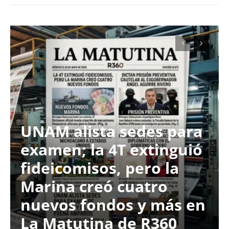
UNAM alista sedes para
examen; la 4T extinguió
fideicomisos, pero la
Marina creó cuatro
nuevos fondos y más en
La Matutina de R360