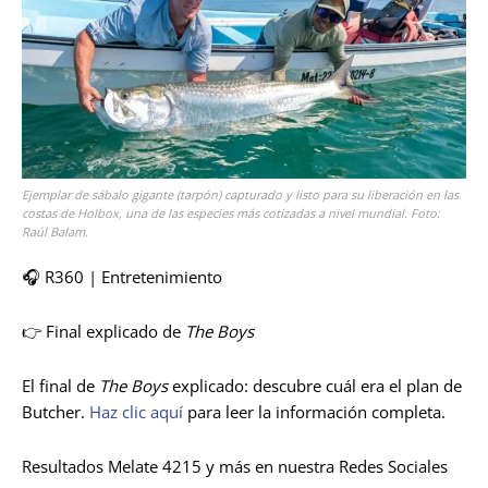
Ejemplar de sábalo gigante (tarpón) capturado y listo para su liberación en las
costas de Holbox, una de las especies más cotizadas a nivel mundial. Foto:
Raúl Balam.
🎧 R360 | Entretenimiento
👉 Final explicado de
The Boys
El final de
The Boys
explicado: descubre cuál era el plan de
Butcher.
Haz clic aquí
para leer la información completa.
Resultados Melate 4215 y más en nuestra Redes Sociales