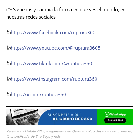
👉 Síguenos y cambia la forma en que ves el mundo, en
nuestras redes sociales:
👍
https://www.facebook.com/ruptura360
👍
https://www.youtube.com/@ruptura3605
👍
https://www.tiktok.com/@ruptura360
👍
https://www.instagram.com/ruptura360_
👍
https://x.com/ruptura360
Resultados Melate 4215; megapuente en Quintana Roo desata inconformidad;
final explicado de The Boys y más