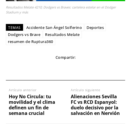
Resultados Melate 4210; Dodgers vs Braves: cartelera estelar en el Dodger
Stadium y más
Accidente San Ángel Solferino
Deportes
TEMAS
Dodgers vs Brave
Resultados Melate
resumen de Ruptura360
Compartir:
Artículo anterior
Artículo siguiente
Hoy No Circula: tu
Alienaciones Sevilla
movilidad y el clima
FC vs RCD Espanyol:
definen un fin de
duelo decisivo por la
semana crucial
salvación en Nervión