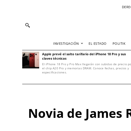
DERE
INVESTIGACIÓN
EL ESTADO
POLITIK
Apple prevé el salto tarifario del iPhone 18 Pro y sus
claves técnicas
El iPhone 18 Pro y Pro Max llegarán con subidas de precio p
el chip A20 Pro y memorias DRAM. Conoce fechas, precios y
especificaciones.
Novia de James R