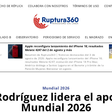
CHO DE RÉPLICA
COLABORA CON NOSOTROS
TÉRMINOS DE USO
CONT
LADO B
OBSERVATORIO
PERIODISMO DE SERVICIO
EL MADRAZO
E
Apple reconfigura lanzamiento del iPhone 18; resultados
Melate 4247 del 2 de agosto y más
or
Resumen de Ruptura360 | Noticias destacadas del 3 de
agosto de 2026: Apple reconfigura lanzamiento del iPhone 18;
resultados Melate 4247; evolución del iPhone 18 Pro Max;
América doblega a Santos Laguna en el Banorte y trámite de la
Pensión Mujeres Bienestar en agosto.
Mundial 2026
odríguez lidera el apo
Mundial 2026