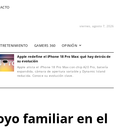
ACTO
viernes, agosto 7, 2026
NTRETENIMIENTO
GAMERS 360
OPINIÓN
Apple redefine el iPhone 18 Pro Max: qué hay detrás de
su evolución
Apple alista el iPhone 18 Pro Max con chip A20 Pro, batería
expandida, cámara de apertura variable y Dynamic Island
reducida. Conoce su evolución clave.
yo familiar en el