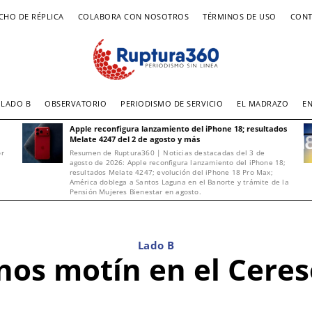
CHO DE RÉPLICA
COLABORA CON NOSOTROS
TÉRMINOS DE USO
CONT
LADO B
OBSERVATORIO
PERIODISMO DE SERVICIO
EL MADRAZO
E
Apple reconfigura lanzamiento del iPhone 18; resultados
Melate 4247 del 2 de agosto y más
or
Resumen de Ruptura360 | Noticias destacadas del 3 de
agosto de 2026: Apple reconfigura lanzamiento del iPhone 18;
resultados Melate 4247; evolución del iPhone 18 Pro Max;
América doblega a Santos Laguna en el Banorte y trámite de la
Pensión Mujeres Bienestar en agosto.
Lado B
rnos motín en el Cere