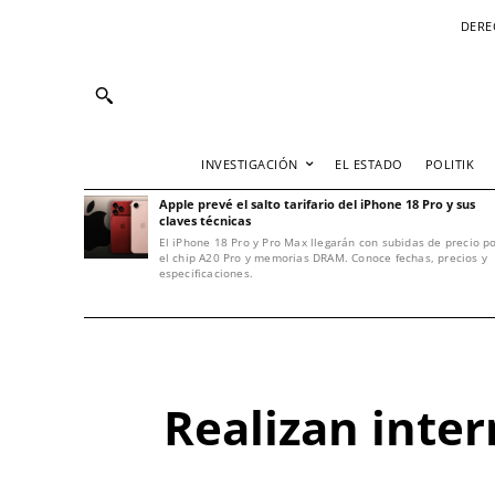
DERE
INVESTIGACIÓN
EL ESTADO
POLITIK
Apple prevé el salto tarifario del iPhone 18 Pro y sus
claves técnicas
El iPhone 18 Pro y Pro Max llegarán con subidas de precio p
el chip A20 Pro y memorias DRAM. Conoce fechas, precios y
especificaciones.
Realizan inte