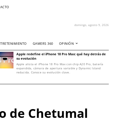
ACTO
domingo, agosto 9, 2026
NTRETENIMIENTO
GAMERS 360
OPINIÓN
Apple redefine el iPhone 18 Pro Max: qué hay detrás de
su evolución
Apple alista el iPhone 18 Pro Max con chip A20 Pro, batería
expandida, cámara de apertura variable y Dynamic Island
reducida. Conoce su evolución clave.
so de Chetumal