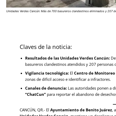
Unidades Verdes Cancún: Más de 700 basureros clandestinos eliminados y 207 det
Claves de la noticia:
Resultados de las Unidades Verdes Cancún:
Des
basureros clandestinos atendidos y 207 personas 
Vigilancia tecnológica:
El
Centro de Monitoreo
zonas de difícil acceso e identificar a infractores.
Canales de denuncia:
Las autoridades ponen a di
“ChatCun”
para reportar el abandono de desechos
CANCÚN, QR.- El
Ayuntamiento de Benito Juárez
, 
Unidades Verdes Cancún
, mantiene un despliegue 