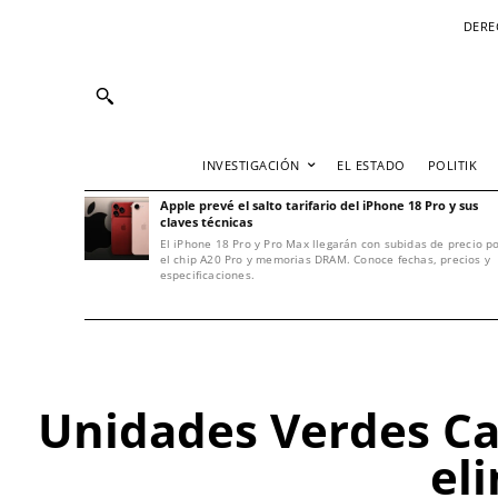
DERE
INVESTIGACIÓN
EL ESTADO
POLITIK
Apple prevé el salto tarifario del iPhone 18 Pro y sus
claves técnicas
El iPhone 18 Pro y Pro Max llegarán con subidas de precio p
el chip A20 Pro y memorias DRAM. Conoce fechas, precios y
especificaciones.
Unidades Verdes Ca
el