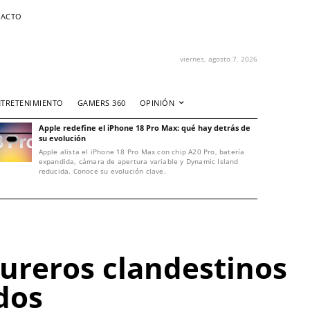
ACTO
viernes, agosto 7, 2026
NTRETENIMIENTO
GAMERS 360
OPINIÓN
Apple redefine el iPhone 18 Pro Max: qué hay detrás de
su evolución
Apple alista el iPhone 18 Pro Max con chip A20 Pro, batería
expandida, cámara de apertura variable y Dynamic Island
reducida. Conoce su evolución clave.
ureros clandestinos
dos