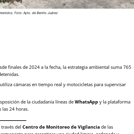
enidos. Foto: Ayto. de Benito Juárez
de finales de 2024 a la fecha, la estrategia ambiental suma 765
detenidas.
utiliza cámaras en tiempo real y motocicletas para supervisar
sposición de la ciudadanía líneas de
WhatsApp
y la plataforma
 las 24 horas.
a través del
Centro de Monitoreo de Vigilancia
de las
permanente para garantizar una ciudad limpia, ordenada y