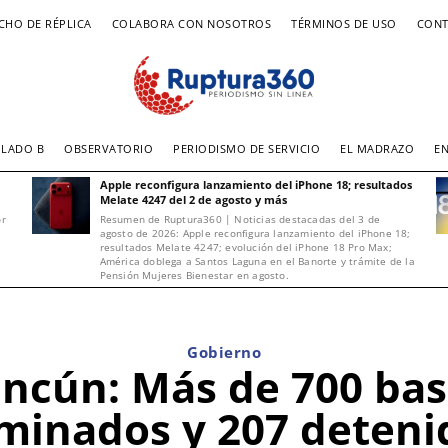
CHO DE RÉPLICA
COLABORA CON NOSOTROS
TÉRMINOS DE USO
CONT
LADO B
OBSERVATORIO
PERIODISMO DE SERVICIO
EL MADRAZO
E
Apple reconfigura lanzamiento del iPhone 18; resultados
Melate 4247 del 2 de agosto y más
or
Resumen de Ruptura360 | Noticias destacadas del 3 de
agosto de 2026: Apple reconfigura lanzamiento del iPhone 18;
resultados Melate 4247; evolución del iPhone 18 Pro Max;
América doblega a Santos Laguna en el Banorte y trámite de la
Pensión Mujeres Bienestar en agosto.
Gobierno
ncún: Más de 700 bas
iminados y 207 deteni