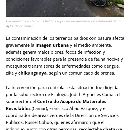
Los desechos en terrenos baldíos suponen un problema de salubridad. Foto:
Ayto. de Cozumel
La contaminación de los terrenos baldíos con basura afecta
gravemente la
imagen urbana
y el medio ambiente,
además genera malos olores, focos de infección y
condiciones favorables para la presencia de fauna nociva y
mosquitos transmisores de enfermedades como dengue,
zika y
chikungunya
, según un comunicado de prensa.
La intervención para controlar esta situación fue dirigida
por la subdirectora de Ecología, Judith Argüelles Camal; el
subdirector del
Centro de Acopio de Materiales
Reciclables
(Camar), Francisco Abad Vázquez; y el
coordinador de áreas verdes de la Dirección de Servicios
Públicos, Russel Cohuo, quienes afirmaron que el
individuo, junto con otras personas, recolectaba
chatarra