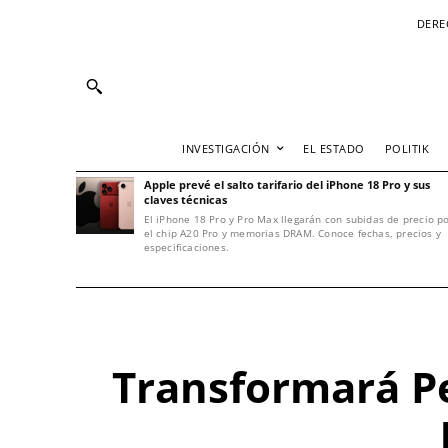
DERE
INVESTIGACIÓN
EL ESTADO
POLITIK
Apple prevé el salto tarifario del iPhone 18 Pro y sus
claves técnicas
El iPhone 18 Pro y Pro Max llegarán con subidas de precio p
el chip A20 Pro y memorias DRAM. Conoce fechas, precios y
especificaciones.
Transformará P