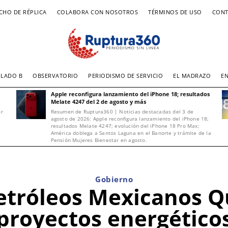
CHO DE RÉPLICA
COLABORA CON NOSOTROS
TÉRMINOS DE USO
CONT
LADO B
OBSERVATORIO
PERIODISMO DE SERVICIO
EL MADRAZO
E
Apple reconfigura lanzamiento del iPhone 18; resultados
Melate 4247 del 2 de agosto y más
or
Resumen de Ruptura360 | Noticias destacadas del 3 de
agosto de 2026: Apple reconfigura lanzamiento del iPhone 18;
resultados Melate 4247; evolución del iPhone 18 Pro Max;
América doblega a Santos Laguna en el Banorte y trámite de la
Pensión Mujeres Bienestar en agosto.
Gobierno
etróleos Mexicanos Q
proyectos energético