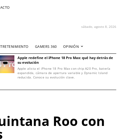
ACTO
sábado, agosto 8, 2026
NTRETENIMIENTO
GAMERS 360
OPINIÓN
Apple redefine el iPhone 18 Pro Max: qué hay detrás de
su evolución
Apple alista el iPhone 18 Pro Max con chip A20 Pro, batería
expandida, cámara de apertura variable y Dynamic Island
reducida. Conoce su evolución clave.
uintana Roo con
s