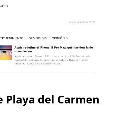
ACTO
jueves, agosto 6, 2026
NTRETENIMIENTO
GAMERS 360
OPINIÓN
Apple redefine el iPhone 18 Pro Max: qué hay detrás de
su evolución
Apple alista el iPhone 18 Pro Max con chip A20 Pro, batería
expandida, cámara de apertura variable y Dynamic Island
reducida. Conoce su evolución clave.
de Playa del Carmen