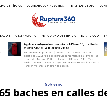
CHO DE RÉPLICA
COLABORA CON NOSOTROS
TÉRMINOS DE USO
CONT
LADO B
OBSERVATORIO
PERIODISMO DE SERVICIO
EL MADRAZO
E
Apple reconfigura lanzamiento del iPhone 18; resultados
Melate 4247 del 2 de agosto y más
or
Resumen de Ruptura360 | Noticias destacadas del 3 de
agosto de 2026: Apple reconfigura lanzamiento del iPhone 18;
resultados Melate 4247; evolución del iPhone 18 Pro Max;
América doblega a Santos Laguna en el Banorte y trámite de la
Pensión Mujeres Bienestar en agosto.
Gobierno
65 baches en calles 