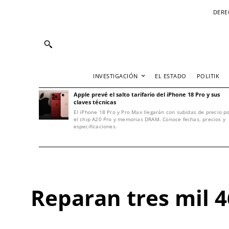
DERE
INVESTIGACIÓN
EL ESTADO
POLITIK
Apple prevé el salto tarifario del iPhone 18 Pro y sus
claves técnicas
El iPhone 18 Pro y Pro Max llegarán con subidas de precio p
el chip A20 Pro y memorias DRAM. Conoce fechas, precios y
especificaciones.
Reparan tres mil 4