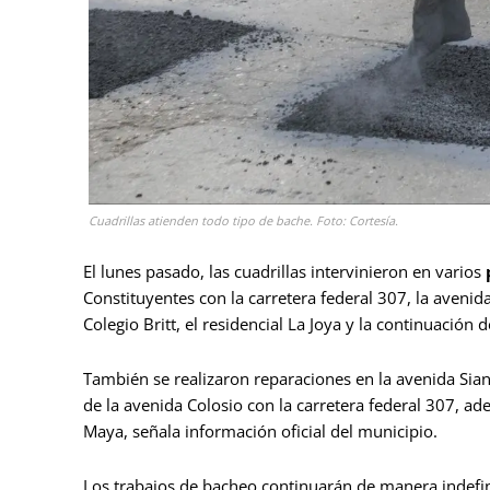
Cuadrillas atienden todo tipo de bache. Foto: Cortesía.
El lunes pasado, las cuadrillas intervinieron en varios
Constituyentes con la carretera federal 307, la avenid
Colegio Britt, el residencial La Joya y la continuación 
También se realizaron reparaciones en la avenida Sian 
de la avenida Colosio con la carretera federal 307, a
Maya, señala información oficial del municipio.
Los trabajos de bacheo continuarán de manera indefini