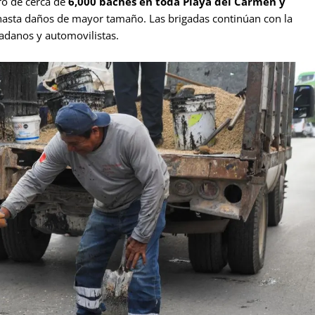
tro de cerca de
6,000 baches en toda Playa del Carmen y
hasta daños de mayor tamaño. Las brigadas continúan con la
adanos y automovilistas.