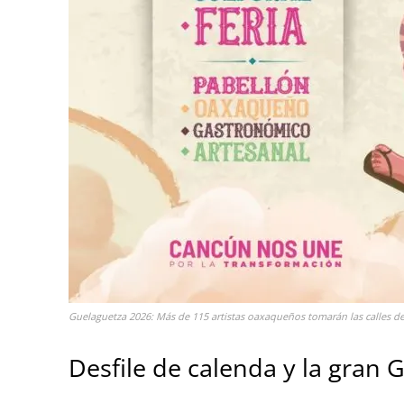
Guelaguetza 2026: Más de 115 artistas oaxaqueños tomarán las calles de
Desfile de calenda y la gran