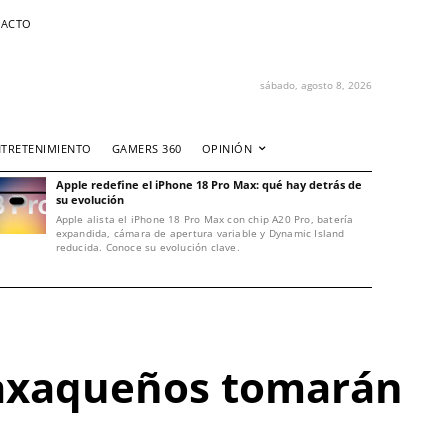
ACTO
sábado, agosto 8, 2026
NTRETENIMIENTO
GAMERS 360
OPINIÓN
Apple redefine el iPhone 18 Pro Max: qué hay detrás de
su evolución
Apple alista el iPhone 18 Pro Max con chip A20 Pro, batería
expandida, cámara de apertura variable y Dynamic Island
reducida. Conoce su evolución clave.
oaxaqueños tomarán