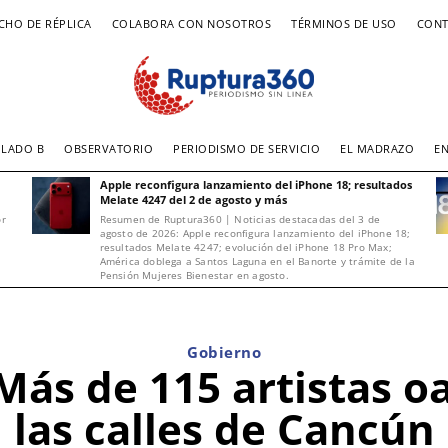
CHO DE RÉPLICA
COLABORA CON NOSOTROS
TÉRMINOS DE USO
CONT
LADO B
OBSERVATORIO
PERIODISMO DE SERVICIO
EL MADRAZO
E
Apple reconfigura lanzamiento del iPhone 18; resultados
Melate 4247 del 2 de agosto y más
or
Resumen de Ruptura360 | Noticias destacadas del 3 de
agosto de 2026: Apple reconfigura lanzamiento del iPhone 18;
resultados Melate 4247; evolución del iPhone 18 Pro Max;
América doblega a Santos Laguna en el Banorte y trámite de la
Pensión Mujeres Bienestar en agosto.
Gobierno
 Más de 115 artistas 
las calles de Cancún