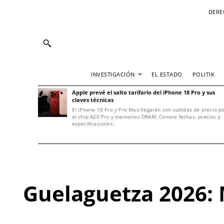
DERE
INVESTIGACIÓN
EL ESTADO
POLITIK
Apple prevé el salto tarifario del iPhone 18 Pro y sus
claves técnicas
El iPhone 18 Pro y Pro Max llegarán con subidas de precio p
el chip A20 Pro y memorias DRAM. Conoce fechas, precios y
especificaciones.
Guelaguetza 2026: