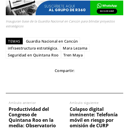
Inauguran base de la Guardia Nacional en Cancún para blindar proyectos
estratégicos
Guardia Nacional en Cancún
TEMAS
infraestructura estratégica.
Mara Lezama
Seguridad en Quintana Roo
Tren Maya
Compartir:
Artículo anterior
Artículo siguiente
Productividad del
Colapso digital
Congreso de
inminente: Telefonía
Quintana Roo en la
móvil en riesgo por
media: Observatorio
omisión de CURP