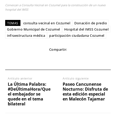
Convocan a Consulta Vecinal en Cozumel para la construcción de un nuevo
hospital del IMSS
consulta vecinal en Cozumel
Donación de predio
TEMAS
Gobierno Municipal de Cozumel
Hospital del IMSS Cozumel
infraestructura médica
participación ciudadana Cozumel
Compartir:
Artículo anterior
Artículo siguiente
La Última Palabra:
Paseo Cancunense
#DeÚltimaHora/Que
Nocturno: Disfruta de
el embajador se
esta edición especial
quede en el tema
en Malecón Tajamar
bilateral