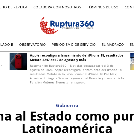
CHO DE RÉPLICA
COLABORA CON NOSOTROS
TÉRMINOS DE USO
CONT
LADO B
OBSERVATORIO
PERIODISMO DE SERVICIO
EL MADRAZO
E
Apple reconfigura lanzamiento del iPhone 18; resultados
Melate 4247 del 2 de agosto y más
or
Resumen de Ruptura360 | Noticias destacadas del 3 de
agosto de 2026: Apple reconfigura lanzamiento del iPhone 18;
resultados Melate 4247; evolución del iPhone 18 Pro Max;
América doblega a Santos Laguna en el Banorte y trámite de la
Pensión Mujeres Bienestar en agosto.
Gobierno
a al Estado como pun
Latinoamérica