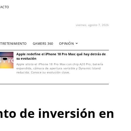
ACTO
viernes, agosto 7, 2026
NTRETENIMIENTO
GAMERS 360
OPINIÓN
Apple redefine el iPhone 18 Pro Max: qué hay detrás de
su evolución
Apple alista el iPhone 18 Pro Max con chip A20 Pro, batería
expandida, cámara de apertura variable y Dynamic Island
reducida. Conoce su evolución clave.
to de inversión en