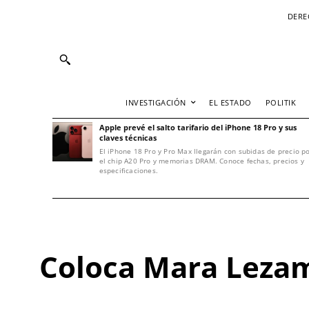
DERE
INVESTIGACIÓN
EL ESTADO
POLITIK
Apple prevé el salto tarifario del iPhone 18 Pro y sus
claves técnicas
El iPhone 18 Pro y Pro Max llegarán con subidas de precio p
el chip A20 Pro y memorias DRAM. Conoce fechas, precios y
especificaciones.
Coloca Mara Lezam