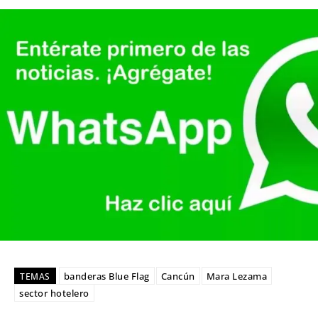
banderas Blue Flag
Cancún
Mara Lezama
TEMAS
sector hotelero