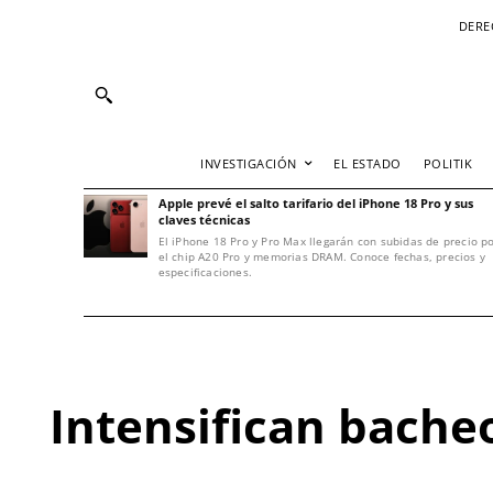
DERE
INVESTIGACIÓN
EL ESTADO
POLITIK
Apple prevé el salto tarifario del iPhone 18 Pro y sus
claves técnicas
El iPhone 18 Pro y Pro Max llegarán con subidas de precio p
el chip A20 Pro y memorias DRAM. Conoce fechas, precios y
especificaciones.
Intensifican bache