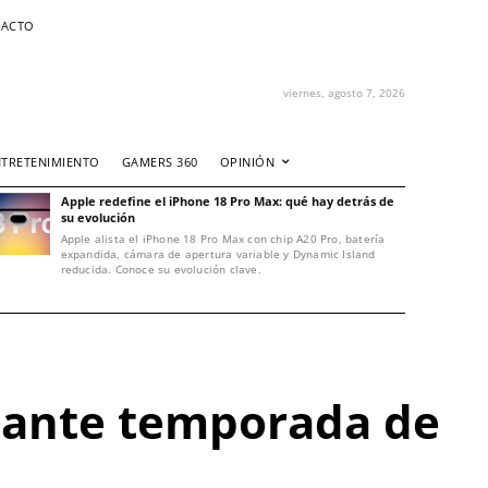
ACTO
viernes, agosto 7, 2026
NTRETENIMIENTO
GAMERS 360
OPINIÓN
Apple redefine el iPhone 18 Pro Max: qué hay detrás de
su evolución
Apple alista el iPhone 18 Pro Max con chip A20 Pro, batería
expandida, cámara de apertura variable y Dynamic Island
reducida. Conoce su evolución clave.
n ante temporada de