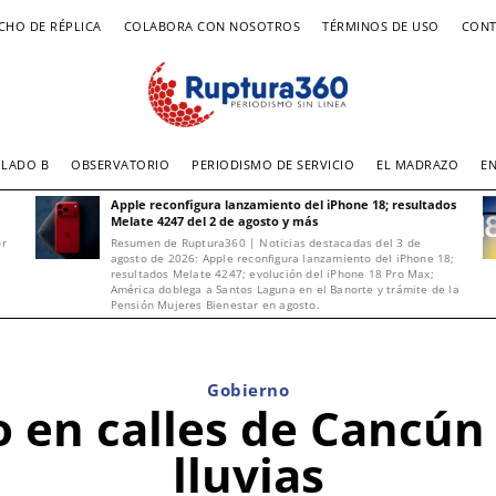
CHO DE RÉPLICA
COLABORA CON NOSOTROS
TÉRMINOS DE USO
CONT
LADO B
OBSERVATORIO
PERIODISMO DE SERVICIO
EL MADRAZO
E
Apple reconfigura lanzamiento del iPhone 18; resultados
Melate 4247 del 2 de agosto y más
or
Resumen de Ruptura360 | Noticias destacadas del 3 de
agosto de 2026: Apple reconfigura lanzamiento del iPhone 18;
resultados Melate 4247; evolución del iPhone 18 Pro Max;
América doblega a Santos Laguna en el Banorte y trámite de la
Pensión Mujeres Bienestar en agosto.
Gobierno
o en calles de Cancú
lluvias