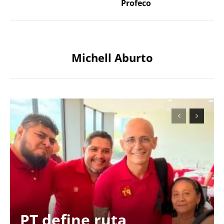
Profeco
Michell Aburto
PT define ruta