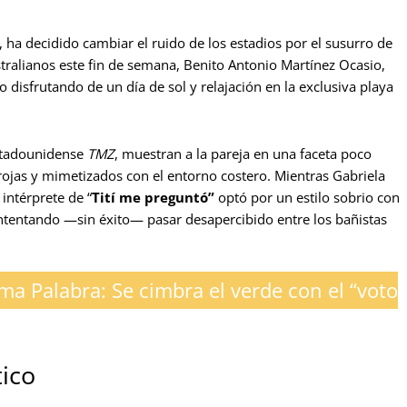
, ha decidido cambiar el ruido de los estadios por el susurro de
ustralianos este fin de semana, Benito Antonio Martínez Ocasio,
sfrutando de un día de sol y relajación en la exclusiva playa
estadounidense
TMZ
, muestran a la pareja en una faceta poco
rojas y mimetizados con el entorno costero. Mientras Gabriela
 intérprete de “
Tití me preguntó”
optó por un estilo sobrio con
intentando —sin éxito— pasar desapercibido entre los bañistas
ima Palabra: Se cimbra el verde con el “voto
tico