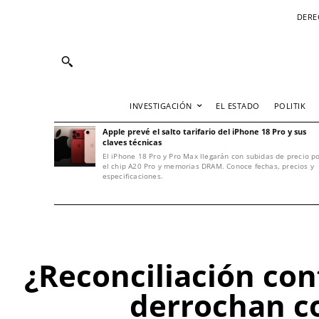
DERE
INVESTIGACIÓN
EL ESTADO
POLITIK
Apple prevé el salto tarifario del iPhone 18 Pro y sus
claves técnicas
El iPhone 18 Pro y Pro Max llegarán con subidas de precio p
el chip A20 Pro y memorias DRAM. Conoce fechas, precios y
especificaciones.
¿Reconciliación con
derrochan co