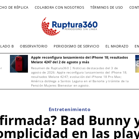
CHO DE RÉPLICA
COLABORA CON NOSOTROS
TÉRMINOS DE USO
CONT
LADO B
OBSERVATORIO
PERIODISMO DE SERVICIO
EL MADRAZO
E
Apple reconfigura lanzamiento del iPhone 18; resultados
Melate 4247 del 2 de agosto y más
or
Resumen de Ruptura360 | Noticias destacadas del 3 de
agosto de 2026: Apple reconfigura lanzamiento del iPhone 18;
resultados Melate 4247; evolución del iPhone 18 Pro Max;
América doblega a Santos Laguna en el Banorte y trámite de la
Pensión Mujeres Bienestar en agosto.
Entretenimiento
firmada? Bad Bunny y
mplicidad en las pla