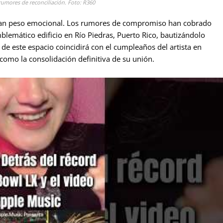
rumores de reconciliación. Foto: R360
 gran peso emocional. Los rumores de compromiso han cobrado
blemático edificio en Río Piedras, Puerto Rico, bautizándolo
 de este espacio coincidirá con el cumpleaños del artista en
omo la consolidación definitiva de su unión.