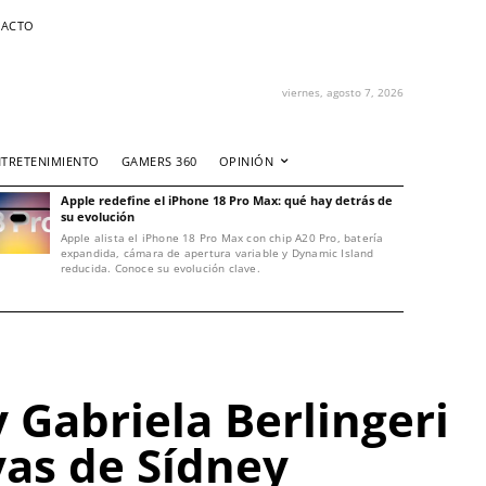
ACTO
viernes, agosto 7, 2026
NTRETENIMIENTO
GAMERS 360
OPINIÓN
Apple redefine el iPhone 18 Pro Max: qué hay detrás de
su evolución
Apple alista el iPhone 18 Pro Max con chip A20 Pro, batería
expandida, cámara de apertura variable y Dynamic Island
reducida. Conoce su evolución clave.
 Gabriela Berlingeri
yas de Sídney