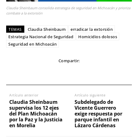
Claudia Sheinbaum consolida estrategia de seguridad en Michoacán y prioriza
combate a la extorsión
Claudia Sheinbaum
erradicar la extorsión
TEMAS
Estrategia Nacional de Seguridad
Homicidios dolosos
Seguridad en Michoacán
Compartir:
Artículo anterior
Artículo siguiente
Claudia Sheinbaum
Subdelegado de
supervisa los 12 ejes
Vicente Guerrero
del Plan Michoacán
exige respuesta por
por la Paz y la Justicia
parque infantil en
en Morelia
Lázaro Cárdenas