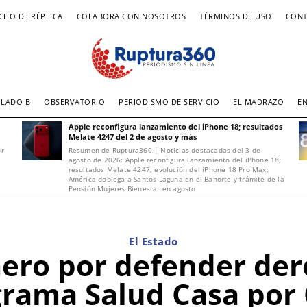
CHO DE RÉPLICA
COLABORA CON NOSOTROS
TÉRMINOS DE USO
CONT
LADO B
OBSERVATORIO
PERIODISMO DE SERVICIO
EL MADRAZO
E
Apple reconfigura lanzamiento del iPhone 18; resultados
Melate 4247 del 2 de agosto y más
or
Resumen de Ruptura360 | Noticias destacadas del 3 de
agosto de 2026: Apple reconfigura lanzamiento del iPhone 18;
resultados Melate 4247; evolución del iPhone 18 Pro Max;
América doblega a Santos Laguna en el Banorte y trámite de la
Pensión Mujeres Bienestar en agosto.
El Estado
ero por defender dere
rama Salud Casa por