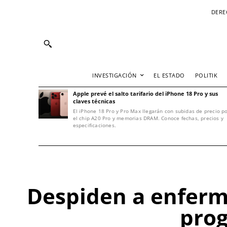
DERE
INVESTIGACIÓN
EL ESTADO
POLITIK
Apple prevé el salto tarifario del iPhone 18 Pro y sus
claves técnicas
El iPhone 18 Pro y Pro Max llegarán con subidas de precio p
el chip A20 Pro y memorias DRAM. Conoce fechas, precios y
especificaciones.
Despiden a enferm
prog