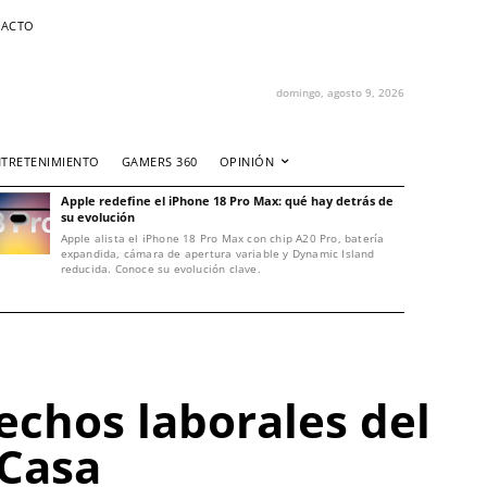
ACTO
domingo, agosto 9, 2026
NTRETENIMIENTO
GAMERS 360
OPINIÓN
Apple redefine el iPhone 18 Pro Max: qué hay detrás de
su evolución
Apple alista el iPhone 18 Pro Max con chip A20 Pro, batería
expandida, cámara de apertura variable y Dynamic Island
reducida. Conoce su evolución clave.
chos laborales del
 Casa