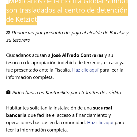
Mexicanos de la Flotilla Global Sumud
son trasladados al centro de detención
de Ketziot
⚖️
Denuncian por presunto despojo al alcalde de Bacalar y
su tesorero
Ciudadanos acusan a
José Alfredo Contreras
y su
tesorero de apropiación indebida de terrenos; el caso ya
fue presentado ante la Fiscalía.
Haz clic aquí
para leer la
información completa.
🏦
Piden banca en Kantunilkín para trámites de crédito
Habitantes solicitan la instalación de una
sucursal
bancaria
que facilite el acceso a financiamiento y
operaciones básicas en la comunidad.
Haz clic aquí
para
leer la información completa.