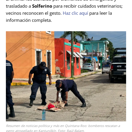
trasladado a
Solferino
para recibir cuidados veterinarios;
vecinos reconocen el gesto.
Haz clic aquí
para leer la
información completa.
Resumen de noticias política y más en Quintana Roo: bomberos rescatan a
perro atropellado en Kantunilkín. Foto: Raúl Balam.