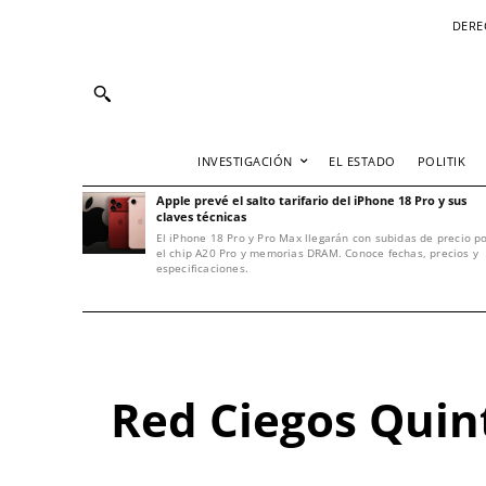
DERE
INVESTIGACIÓN
EL ESTADO
POLITIK
Apple prevé el salto tarifario del iPhone 18 Pro y sus
claves técnicas
El iPhone 18 Pro y Pro Max llegarán con subidas de precio p
el chip A20 Pro y memorias DRAM. Conoce fechas, precios y
especificaciones.
Red Ciegos Quint