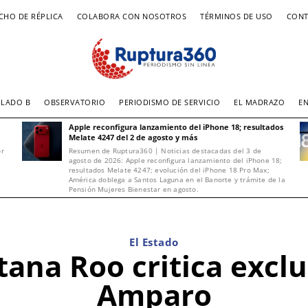
CHO DE RÉPLICA
COLABORA CON NOSOTROS
TÉRMINOS DE USO
CONT
LADO B
OBSERVATORIO
PERIODISMO DE SERVICIO
EL MADRAZO
E
Apple reconfigura lanzamiento del iPhone 18; resultados
Melate 4247 del 2 de agosto y más
or
Resumen de Ruptura360 | Noticias destacadas del 3 de
agosto de 2026: Apple reconfigura lanzamiento del iPhone 18;
resultados Melate 4247; evolución del iPhone 18 Pro Max;
América doblega a Santos Laguna en el Banorte y trámite de la
Pensión Mujeres Bienestar en agosto.
El Estado
ana Roo critica exclu
Amparo