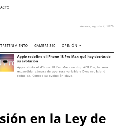
ACTO
viernes, agosto 7, 2026
NTRETENIMIENTO
GAMERS 360
OPINIÓN
Apple redefine el iPhone 18 Pro Max: qué hay detrás de
su evolución
Apple alista el iPhone 18 Pro Max con chip A20 Pro, batería
expandida, cámara de apertura variable y Dynamic Island
reducida. Conoce su evolución clave.
sión en la Ley de