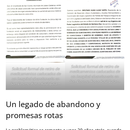
Solicitud formal de retiro de
Solicitud formal de retiro de
medicamentos caducados de
medicamentos caducados de
un hospital abandonado en
un hospital abandonado en
San Cosme. Foto: Raúl Balam.
San Cosme. Foto: Raúl Balam.
Un legado de abandono y
promesas rotas
La problemática se remonta a unos 20 años atrás, cuando