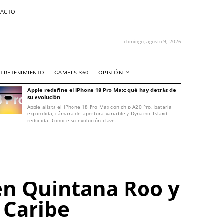
ACTO
domingo, agosto 9, 2026
NTRETENIMIENTO
GAMERS 360
OPINIÓN
Apple redefine el iPhone 18 Pro Max: qué hay detrás de
su evolución
Apple alista el iPhone 18 Pro Max con chip A20 Pro, batería
expandida, cámara de apertura variable y Dynamic Island
reducida. Conoce su evolución clave.
en Quintana Roo y
 Caribe