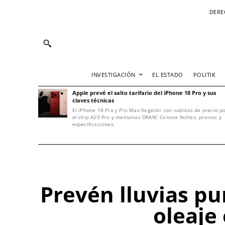
DERE
INVESTIGACIÓN
EL ESTADO
POLITIK
Apple prevé el salto tarifario del iPhone 18 Pro y sus
claves técnicas
El iPhone 18 Pro y Pro Max llegarán con subidas de precio p
el chip A20 Pro y memorias DRAM. Conoce fechas, precios y
especificaciones.
Prevén lluvias p
oleaje