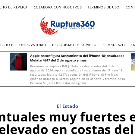
CHO DE RÉPLICA
COLABORA CON NOSOTROS
TÉRMINOS DE USO
CONT
LADO B
OBSERVATORIO
PERIODISMO DE SERVICIO
EL MADRAZO
E
Apple reconfigura lanzamiento del iPhone 18; resultados
Melate 4247 del 2 de agosto y más
or
Resumen de Ruptura360 | Noticias destacadas del 3 de
agosto de 2026: Apple reconfigura lanzamiento del iPhone 18;
resultados Melate 4247; evolución del iPhone 18 Pro Max;
América doblega a Santos Laguna en el Banorte y trámite de la
Pensión Mujeres Bienestar en agosto.
El Estado
untuales muy fuertes 
 elevado en costas del