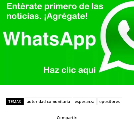
autoridad comunitaria
esperanza
opositores
TEMAS
Compartir: