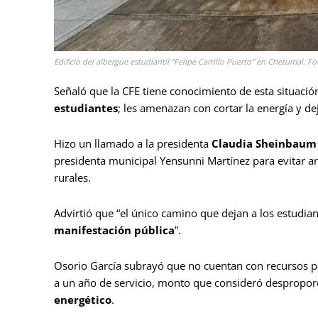
Edificio del albergue estudiantil “Felipe Carrillo Puerto” en Chetumal. Fo
Señaló que la CFE tiene conocimiento de esta situación
estudiantes
; les amenazan con cortar la energía y d
Hizo un llamado a la presidenta
Claudia Sheinbaum
presidenta municipal Yensunni Martínez para evitar a
rurales.
Advirtió que “el único camino que dejan a los estudian
manifestación pública
”.
Osorio García subrayó que no cuentan con recursos p
a un año de servicio, monto que consideró despropor
energético
.