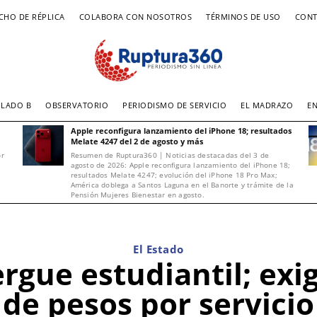
CHO DE RÉPLICA
COLABORA CON NOSOTROS
TÉRMINOS DE USO
CONT
LADO B
OBSERVATORIO
PERIODISMO DE SERVICIO
EL MADRAZO
E
Apple reconfigura lanzamiento del iPhone 18; resultados
Melate 4247 del 2 de agosto y más
or
Resumen de Ruptura360 | Noticias destacadas del 3 de
agosto de 2026: Apple reconfigura lanzamiento del iPhone 18;
resultados Melate 4247; evolución del iPhone 18 Pro Max;
América doblega a Santos Laguna en el Banorte y trámite de la
Pensión Mujeres Bienestar en agosto.
El Estado
ergue estudiantil; exi
de pesos por servicio