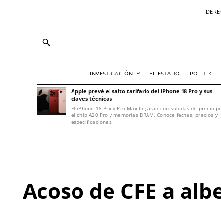
DERE
INVESTIGACIÓN
EL ESTADO
POLITIK
Apple prevé el salto tarifario del iPhone 18 Pro y sus
claves técnicas
El iPhone 18 Pro y Pro Max llegarán con subidas de precio p
el chip A20 Pro y memorias DRAM. Conoce fechas, precios y
especificaciones.
Acoso de CFE a alb