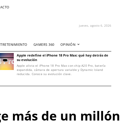
ACTO
jueves, agosto 6, 2026
NTRETENIMIENTO
GAMERS 360
OPINIÓN
Apple redefine el iPhone 18 Pro Max: qué hay detrás de
su evolución
Apple alista el iPhone 18 Pro Max con chip A20 Pro, batería
expandida, cámara de apertura variable y Dynamic Island
reducida. Conoce su evolución clave.
ge más de un millón