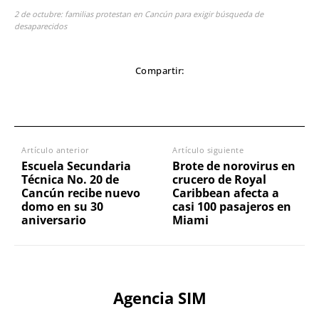
2 de octubre: familias protestan en Cancún para exigir búsqueda de
desaparecidos
Compartir:
Artículo anterior
Artículo siguiente
Escuela Secundaria
Brote de norovirus en
Técnica No. 20 de
crucero de Royal
Cancún recibe nuevo
Caribbean afecta a
domo en su 30
casi 100 pasajeros en
aniversario
Miami
Agencia SIM