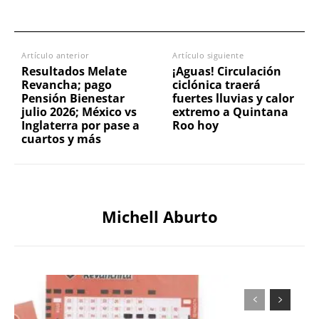
Artículo anterior
Artículo siguiente
Resultados Melate
¡Aguas! Circulación
Revancha; pago
ciclónica traerá
Pensión Bienestar
fuertes lluvias y calor
julio 2026; México vs
extremo a Quintana
Inglaterra por pase a
Roo hoy
cuartos y más
Michell Aburto