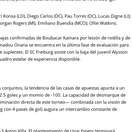
i Konsa (LD), Diego Carlos (DC), Pau Torres (DC), Lucas Digne (LI);
organ Rogers (MI), Emiliano Buendía (MCO); Ollie Watkins.
 bajas confirmadas de Boubacar Kamara por lesión de rodilla y de
madou Onana se encuentra en la última fase de evaluación para
 suplentes. El SC Freiburg asiste con la baja del juvenil Alysson
adro estelar de experiencia disponible.
conjuntos, la tendencia de las casas de apuestas apunta a un
 2.5 goles y un momio de -100. La capacidad de desmarque de
liminación directa de este torneo— combinada con la visión de
rg con 4 pases de gol) augura un intercambio constante de
-3 Aston Villa. El planteamiento de Unai Emery terminará