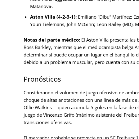
Matanović.
Aston Villa (4-2-3-1):
Emiliano “Dibu” Martínez; Ezr
Youri Tielemans, John McGinn; Leon Bailey (MD), M
Notas del parte médico:
El Aston Villa presenta las
Ross Barkley, mientras que el mediocampista belga A
determinar si puede ocupar un lugar en el banquillo de
debido a un problema muscular, pero cuenta con su cu
Pronósticos
Considerando el volumen de juego ofensivo de ambos 
choque de altas anotaciones con una línea de más de
Ollie Watkins —quien acumula 5 goles en la fase de e
juego de Vincenzo Grifo (máximo asistente del Freibu
transiciones ofensivas.
El marcador probable se proyecta en un SC Freiburg 1