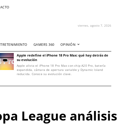
ACTO
viernes, agosto 7, 2026
NTRETENIMIENTO
GAMERS 360
OPINIÓN
Apple redefine el iPhone 18 Pro Max: qué hay detrás de
su evolución
Apple alista el iPhone 18 Pro Max con chip A20 Pro, batería
expandida, cámara de apertura variable y Dynamic Island
reducida. Conoce su evolución clave.
opa League análisis