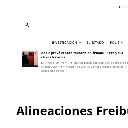
DERE
INVESTIGACIÓN
EL ESTADO
POLITIK
Apple prevé el salto tarifario del iPhone 18 Pro y sus
claves técnicas
El iPhone 18 Pro y Pro Max llegarán con subidas de precio p
el chip A20 Pro y memorias DRAM. Conoce fechas, precios y
especificaciones.
Alineaciones Freib