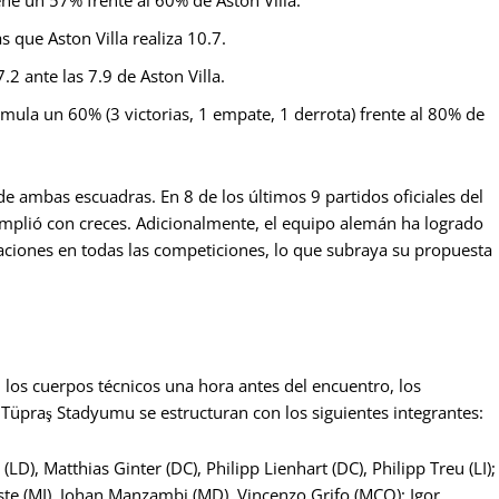
ne un 57% frente al 60% de Aston Villa.
 que Aston Villa realiza 10.7.
.2 ante las 7.9 de Aston Villa.
mula un 60% (3 victorias, 1 empate, 1 derrota) frente al 80% de
 de ambas escuadras. En 8 de los últimos 9 partidos oficiales del
mplió con creces. Adicionalmente, el equipo alemán ha logrado
ciones en todas las competiciones, lo que subraya su propuesta
 los cuerpos técnicos una hora antes del encuentro, los
 Tüpraş Stadyumu se estructuran con los siguientes integrantes:
D), Matthias Ginter (DC), Philipp Lienhart (DC), Philipp Treu (LI);
este (MI), Johan Manzambi (MD), Vincenzo Grifo (MCO); Igor