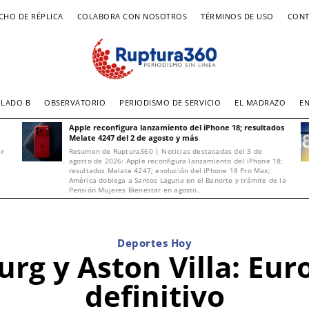
CHO DE RÉPLICA
COLABORA CON NOSOTROS
TÉRMINOS DE USO
CONT
LADO B
OBSERVATORIO
PERIODISMO DE SERVICIO
EL MADRAZO
E
Apple reconfigura lanzamiento del iPhone 18; resultados
Melate 4247 del 2 de agosto y más
or
Resumen de Ruptura360 | Noticias destacadas del 3 de
agosto de 2026: Apple reconfigura lanzamiento del iPhone 18;
resultados Melate 4247; evolución del iPhone 18 Pro Max;
América doblega a Santos Laguna en el Banorte y trámite de la
Pensión Mujeres Bienestar en agosto.
Deportes Hoy
urg y Aston Villa: Eur
definitivo