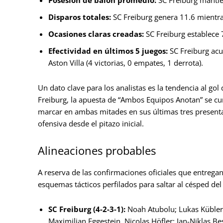
Posesión de balón promedio:
SC Freiburg mantie
Disparos totales:
SC Freiburg genera 11.6 mientras
Ocasiones claras creadas:
SC Freiburg establece 7
Efectividad en últimos 5 juegos:
SC Freiburg acu
Aston Villa (4 victorias, 0 empates, 1 derrota).
Un dato clave para los analistas es la tendencia al gol
Freiburg, la apuesta de “Ambos Equipos Anotan” se cu
marcar en ambas mitades en sus últimas tres presenta
ofensiva desde el pitazo inicial.
Alineaciones probables
A reserva de las confirmaciones oficiales que entregan
esquemas tácticos perfilados para saltar al césped del
SC Freiburg (4-2-3-1):
Noah Atubolu; Lukas Kübler (L
Maximilian Eggestein, Nicolas Höfler; Jan-Niklas B