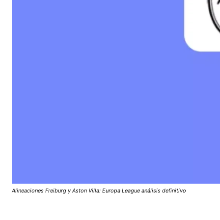
Alineaciones Freiburg y Aston Villa: Europa League análisis definitivo