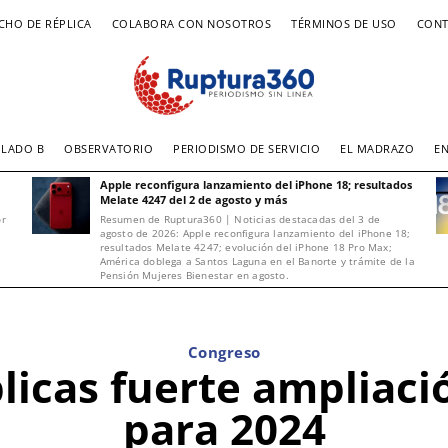
CHO DE RÉPLICA
COLABORA CON NOSOTROS
TÉRMINOS DE USO
CONT
LADO B
OBSERVATORIO
PERIODISMO DE SERVICIO
EL MADRAZO
E
Apple reconfigura lanzamiento del iPhone 18; resultados
Melate 4247 del 2 de agosto y más
or
Resumen de Ruptura360 | Noticias destacadas del 3 de
agosto de 2026: Apple reconfigura lanzamiento del iPhone 18;
resultados Melate 4247; evolución del iPhone 18 Pro Max;
América doblega a Santos Laguna en el Banorte y trámite de la
Pensión Mujeres Bienestar en agosto.
Congreso
blicas fuerte ampliac
para 2024