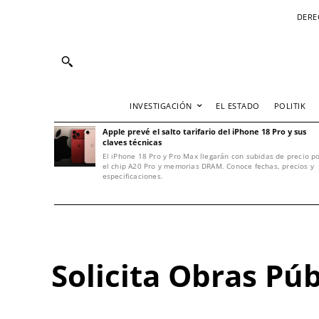
DERE
INVESTIGACIÓN
EL ESTADO
POLITIK
Apple prevé el salto tarifario del iPhone 18 Pro y sus
claves técnicas
El iPhone 18 Pro y Pro Max llegarán con subidas de precio p
el chip A20 Pro y memorias DRAM. Conoce fechas, precios y
especificaciones.
Solicita Obras Pú