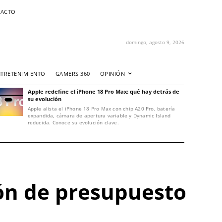
ACTO
domingo, agosto 9, 2026
NTRETENIMIENTO
GAMERS 360
OPINIÓN
Apple redefine el iPhone 18 Pro Max: qué hay detrás de
su evolución
Apple alista el iPhone 18 Pro Max con chip A20 Pro, batería
expandida, cámara de apertura variable y Dynamic Island
reducida. Conoce su evolución clave.
ión de presupuesto