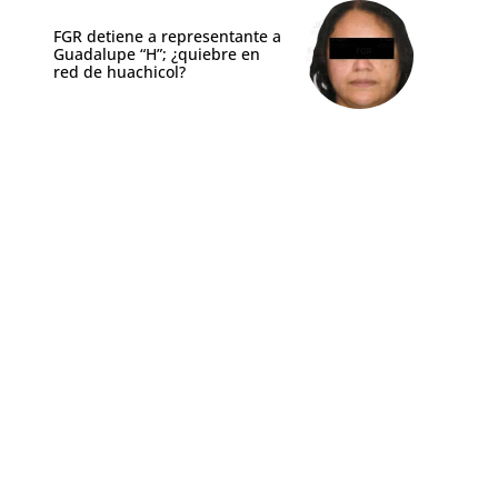
FGR detiene a representante a
Guadalupe “H”; ¿quiebre en
red de huachicol?